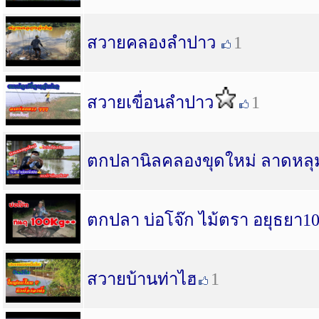
สวายคลองลำปาว
1
สวายเขื่อนลำปาว
1
ตกปลานิลคลองขุดใหม่ ลาดหลุม
ตกปลา บ่อโจ๊ก ไม้ตรา อยุธยา10
สวายบ้านท่าไฮ
1