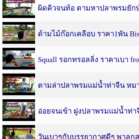
ผิดคิวจนท้อ ตามหาปลาพรมยักษ์
ด้ามไม้ก๊อกเคลือบ ราคา1พัน Bis
Squall รอกทรอลลิ่ง ราคาเบา f
ตามล่าปลาพรมแม่น้ำท่าจีน หมา
อ่อยจนเข้า ฝูงปลาพรมแม่น้ำท่า
วันเบาๆกับบรรยากาศดีๆ พาลูกส