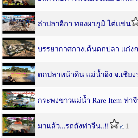
ล่าปลาอีกา ทองผาภูมิ ไต๋เเข่น
บรรยากาศกางเต้นตกปลา แก่ง
ตกปลาหน้าดิน แม่น้ำอิง จ.เชีย
กระพงขาวแม่น้ำ Rare Item ท่าจ
มาแล้ว...รถถังท่าจีน..!!
1