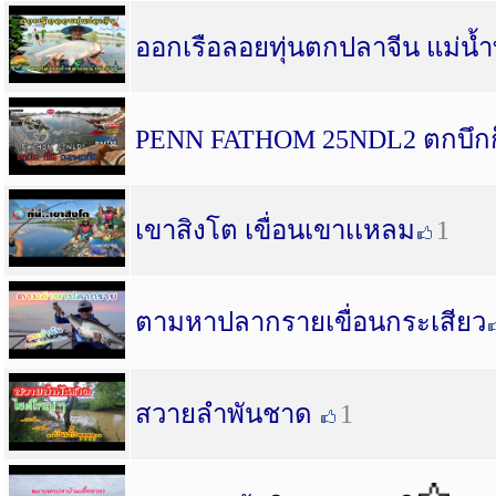
ออกเรือลอยทุ่นตกปลาจีน แม่น้ำ
PENN FATHOM 25NDL2 ตกบึกก็ไ
เขาสิงโต เขื่อนเขาเเหลม
1
ตามหาปลากรายเขื่อนกระเสียว
สวายลำพันชาด
1