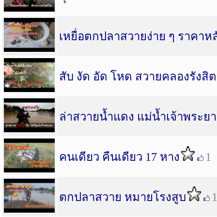
เหยื่อตกปลาสวายง่าย ๆ ราคาหล
สับ งัด อัด โหด สวายคลองรังสิต 
ล่าสวายน้ำแดง แม่น้ำเจ้าพระยา
คนเดียว คืนเดียว 17 หาง
1
ตกปลาสวาย หมายโรงสูบ