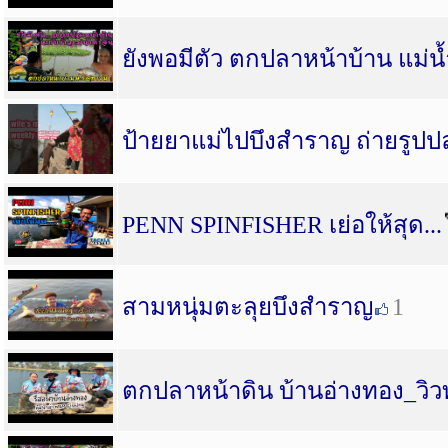
ยังพอมีตัว ตกปลาหน้าบ้าน แม่น้
ป้ายยาแม่ไปบึงสำราญ ถ่ายรูปปล
PENN SPINFISHER เย่อให้สุด...
สามหนุ่มตะลุยบึงสำราญ
1
ตกปลาหน้าดิน บ้านอ่างทอง_วิ