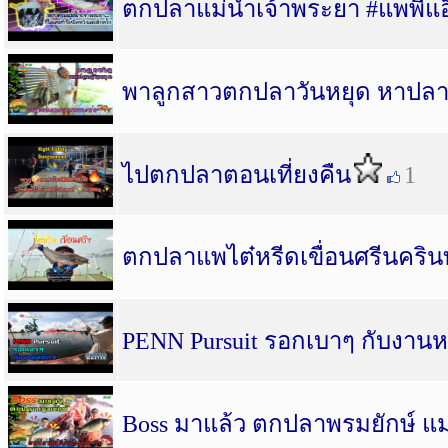
ตกปลาแม่น้ำเจ้าพระยา #แพพี่แ
พาลูกสาวตกปลาวันหยุด หาปลา
ไปตกปลาตอนเที่ยงคืน
1
ตกปลาแพไต๋หรีดเขื่อนศรีนคริน
PENN Pursuit รอกเบาๆ กับงานห
Boss มาแล้ว ตกปลาพรมยักษ์ แม่