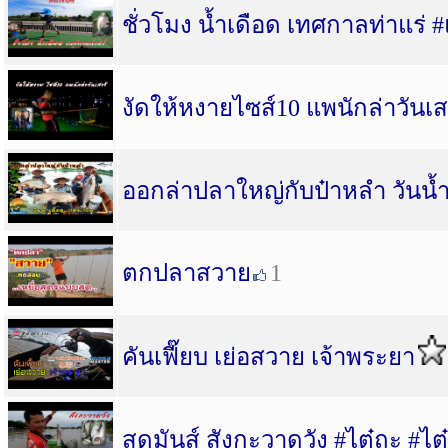
ชั่วโมง น้ำเดือด เทศกาลท่าแร่ 
งัดให้หงายไซส์10 แพนักล่าวันเส
ออกล่าปลาใหญ่กับป๋าหลำ วันน้ำ
ตกปลาสวาย
1
คันเฟี๊ยบ เย่อสวาย เจ้าพระยา
สุดมันส์ สังกะวาดวัง #ไต๋ถะ #ไ