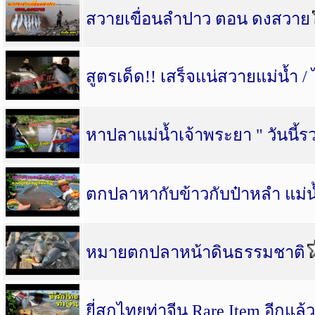
สวายเขื่อนลำปาว ตอน ดงสวาย
สูตรเด็ด!! เสร็จแน่สวายแม่น้ำ / ไ
หาปลาแม่น้ำเจ้าพระยา " วันนี้ร
ตกปลาหากับข้าวกับป๋าหลำ แม่น
หมายตกปลาหน้าดินธรรมชาติ
ยี่สกไทยท่าจีน Rare Item อีกแล้ว