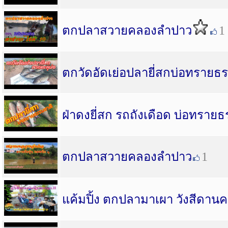
ตกปลาสวายคลองลำปาว
1
ตกวัดอัดเย่อปลายี่สกบ่อทรายธ
ฝ่าดงยี่สก รถถังเดือด บ่อทราย
ตกปลาสวายคลองลำปาว
1
แค้มปิ้ง ตกปลามาเผา วังสีดานค