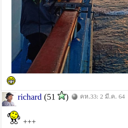
richard
(51
)
คห.33: 2 มี.ค. 64
+++