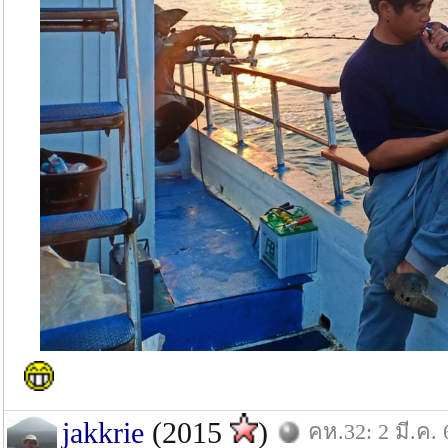
jakkrie
(2015
)
คห.32: 2 มี.ค. 