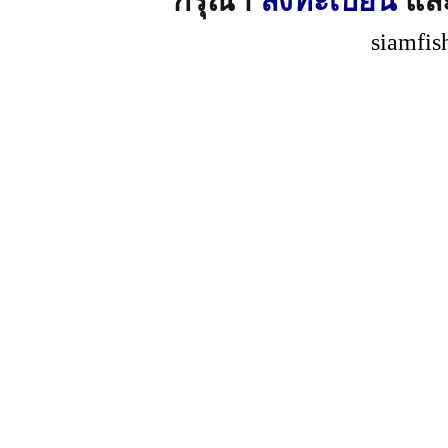
กรุณา
ลงทะเบียน
แล
siamfis