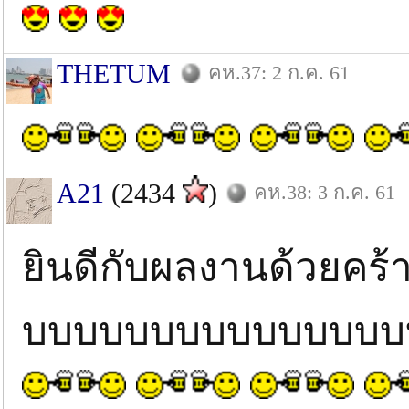
THETUM
คห.37: 2 ก.ค. 61
A21
(2434
)
คห.38: 3 ก.ค. 61
ยินดีกับผลงานด้วยคร้
บบบบบบบบบบบบบบบบบ