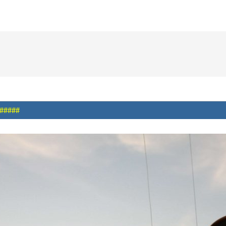
######