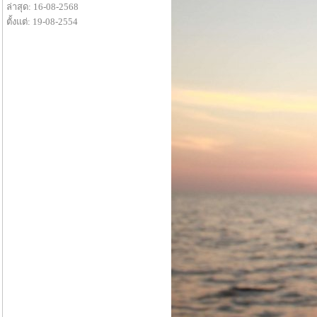
ล่าสุด: 16-08-2568
ตั้งแต่: 19-08-2554