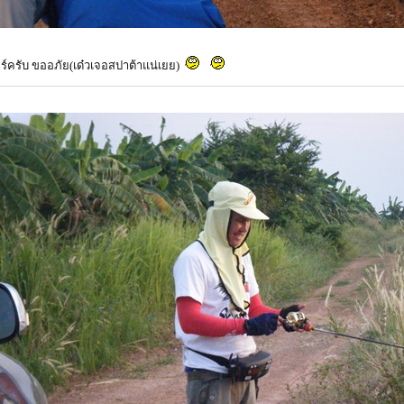
ทสเตอร์ครับ ขออภัย(เด๋วเจอสปาต้าแน่เยย)