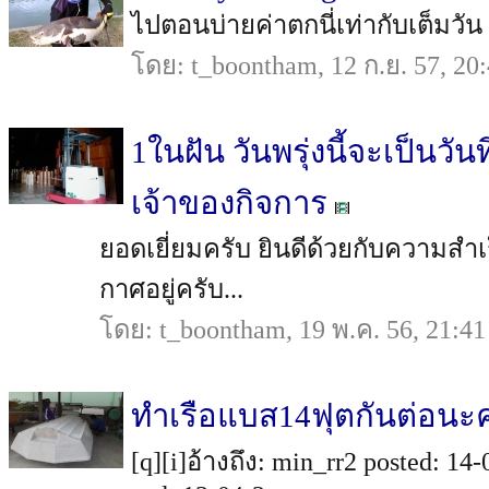
ไปตอนบ่ายค่าตกนี่เท่ากับเต็มวัน
โดย: t_boontham, 12 ก.ย. 57, 20
1ในฝัน วันพรุ่งนี้จะเป็นว
เจ้าของกิจการ
ยอดเยี่ยมครับ ยินดีด้วยกับความสำ
กาศอยู่ครับ...
โดย: t_boontham, 19 พ.ค. 56, 21:41
ทำเรือแบส14ฟุตกันต่อนะค
[q][i]อ้างถึง: min_rr2 posted: 14-