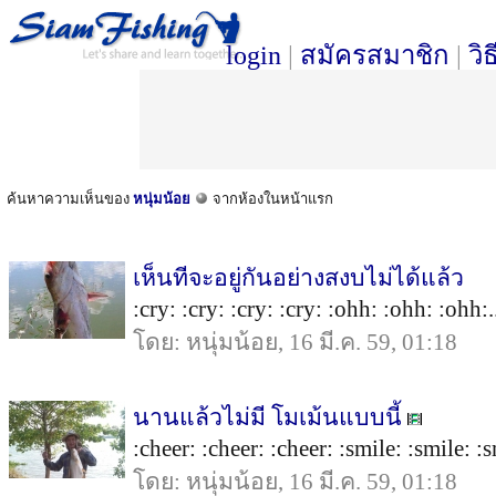
login
|
สมัครสมาชิก
|
วิ
ค้นหาความเห็นของ
หนุ่มน้อย
จากห้องในหน้าแรก
เห็นทีจะอยู่กันอย่างสงบไม่ได้แล้ว
:cry: :cry: :cry: :cry: :ohh: :ohh: :ohh:.
โดย: หนุ่มน้อย, 16 มี.ค. 59, 01:18
นานแล้วไม่มี โมเม้นแบบนี้
:cheer: :cheer: :cheer: :smile: :smile: :s
โดย: หนุ่มน้อย, 16 มี.ค. 59, 01:18