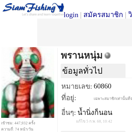
login
|
สมัครสมาชิก
|
ว
พรานหนุ่ม
ข้อมูลทั่วไป
60860
หมายเลข:
ที่อยู่:
เฉพาะสมาชิกเท่านั้นที่จ
อื่นๆ:
น้ำนิ่งก็นอน
แก้ไข 5 ก.พ. 68, 10:42
เข้าชม: 447,932 ครั้ง
ความถี่: 74 หน้า/วัน