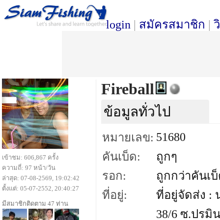
login
|
สมัครสมาชิก
|
ว
Fireball
ข้อมูลทั่วไป
51680
หมายเลข:
คันเบ็ด:
ถูกๆ
เข้าชม: 606,867 ครั้ง
ความถี่: 97 หน้า/วัน
รอก:
ถูกกว่าคันเบ
ล่าสุด: 07-08-2569, 19:02:42
ตั้งแต่: 05-07-2552, 20:40:27
ที่อยู่:
ที่อยู่จัดส่
มีสมาชิกติดตาม 47 ท่าน
38/6 ซ.ปรมิ