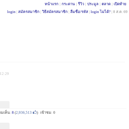
หน้าแรก
|
กระดาน
|
รีวิว
|
ประมูล
|
ตลาด
|
เปิดท้าย
login
|
สมัครสมาชิก
|
วิธีสมัครสมาชิก
|
ลืมชื่อ/รหัส
|
login ไม่ได้?
|
8 ส.ค. 69
 12:29
ามเห็น:
8
(
2,936,513
)
เข้าชม: 0