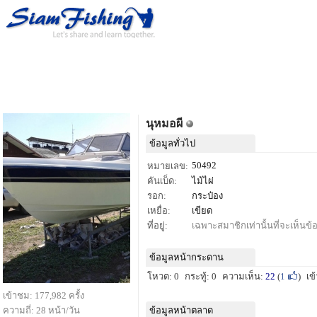
นุหมอผี
ข้อมูลทั่วไป
50492
หมายเลข:
คันเบ็ด:
ไม้ไผ่
รอก:
กระป๋อง
เหยื่อ:
เขียด
ที่อยู่:
เฉพาะสมาชิกเท่านั้นที่จะเห็นข้อม
ข้อมูลหน้ากระดาน
โหวต: 0
กระทู้: 0
ความเห็น:
22
(
1
)
เข
เข้าชม: 177,982 ครั้ง
ความถี่: 28 หน้า/วัน
ข้อมูลหน้าตลาด