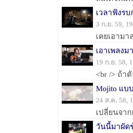
เวลาฟังรบก
3 ก.ย. 59, 
เอาเพลงมา
19 ก.ย. 58,
<br /> ถ้าต
24 ส.ค. 58,
เปลี่ยนจากเ
วันนี้มาผัด