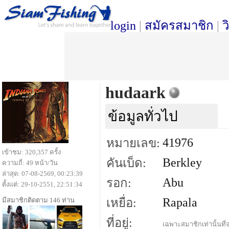
login
|
สมัครสมาชิก
|
ว
hudaark
ข้อมูลทั่วไป
41976
หมายเลข:
เข้าชม: 320,357 ครั้ง
Berkley
คันเบ็ด:
ความถี่: 49 หน้า/วัน
ล่าสุด: 07-08-2569, 00:23:39
Abu
รอก:
ตั้งแต่: 29-10-2551, 22:51:34
Rapala
มีสมาชิกติดตาม 146 ท่าน
เหยื่อ:
ที่อยู่:
เฉพาะสมาชิกเท่านั้นที่จ