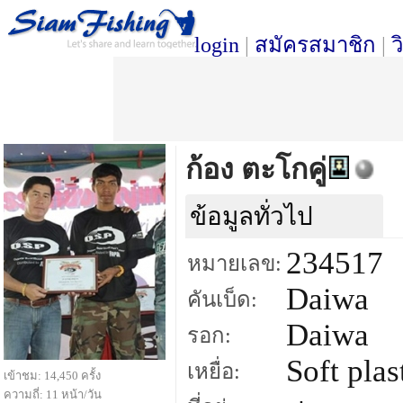
login
|
สมัครสมาชิก
|
ว
ก้อง ตะโกคู่
ข้อมูลทั่วไป
234517
หมายเลข:
Daiwa
คันเบ็ด:
Daiwa
รอก:
Soft plas
เหยื่อ:
เข้าชม: 14,450 ครั้ง
ความถี่: 11 หน้า/วัน