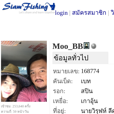
login
|
สมัครสมาชิก
|
ว
Moo_BB
ข้อมูลทั่วไป
168774
หมายเลข:
คันเบ็ด:
เบท
รอก:
สปิน
เหยื่อ:
เกาอุ้น
เข้าชม: 253,640 ครั้ง
ที่อยู่:
นายวิรุฬห์ ลี
ความถี่: 59 หน้า/วัน