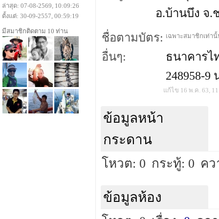
ล่าสุด: 07-08-2569, 10:09:26
อ.บ้านบึง จ.
ตั้งแต่: 30-09-2557, 00:59:19
มีสมาชิกติดตาม 10 ท่าน
ชื่อตามบัตร:
เฉพาะสมาชิกเท่านั้น
อื่นๆ:
ธนาคารไทย
248958-9 น
แก้ไข 16 พ.ค. 63, 11
ข้อมูลหน้า
กระดาน
โหวต: 0
กระทู้: 0
คว
ข้อมูลห้อง