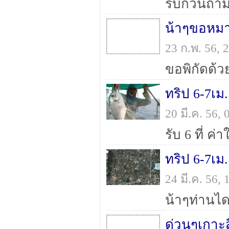
23 ก.พ. 56,
ขอพิกัดด้
20 มี.ค. 56,
ทริป 6-7เม
24 มี.ค. 56,
ด่วนๆเกาะสี