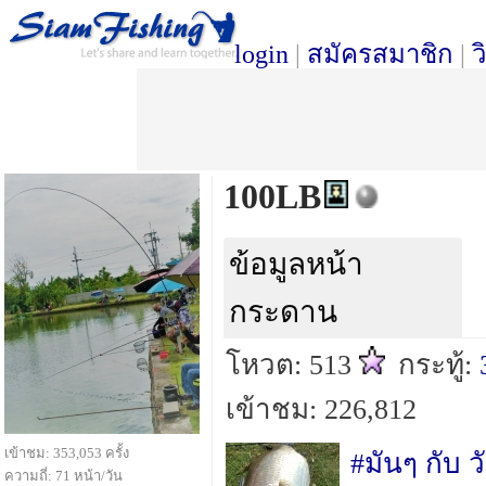
login
|
สมัครสมาชิก
|
ว
100LB
ข้อมูลหน้า
กระดาน
โหวต: 513
กระทู้:
เข้าชม: 226,812
เข้าชม: 353,053 ครั้ง
#มันๆ กับ ว
ความถี่: 71 หน้า/วัน