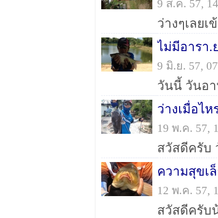
9 ส.ค. 57, 
ไม่มีอารา.
9 มิ.ย. 57, 
ว่างเมื่อไหร
19 พ.ค. 57,
ความสุขเล็
12 พ.ค. 57,