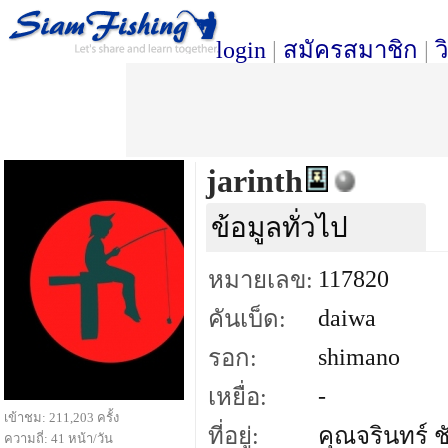
login
|
สมัครสมาชิก
|
ว
jarinth
ข้อมูลทั่วไป
117820
หมายเลข:
daiwa
คันเบ็ด:
shimano
รอก:
-
เหยื่อ:
เข้าชม: 211,203 ครั้ง
ที่อยู่:
คุณจรินทร์ ชัย
ความถี่: 41 หน้า/วัน