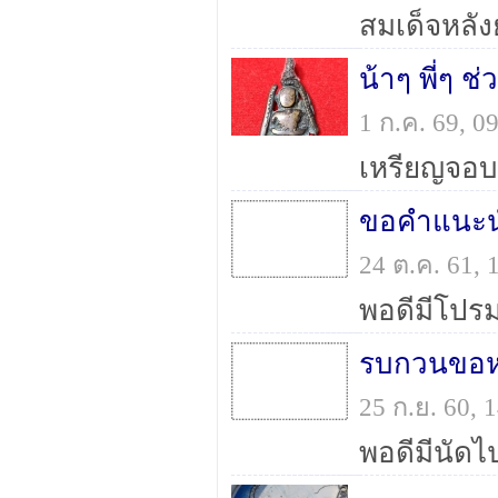
น้าๆ พี่ๆ ช
1 ก.ค. 69, 
เหรียญจอบ
ขอคำแนะน
24 ต.ค. 61,
รบกวนขอหม
25 ก.ย. 60,