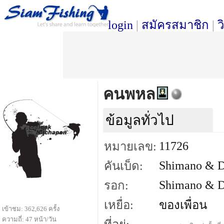
login
|
สมัครสมาชิก
|
ว
คนพหล
ข้อมูลทั่วไป
11726
หมายเลข:
Shimano & 
คันเบ็ด:
Shimano & 
รอก:
เหยื่อ:
ของเพื่อน
เข้าชม: 362,626 ครั้ง
ความถี่: 47 หน้า/วัน