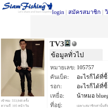
login
|
สมัครสมาชิก
|
ว
TV3
ข้อมูลทั่วไป
105757
หมายเลข:
คันเบ็ด:
อะไรก็ได้ที่ซื
รอก:
อะไรก็ได้ที่ซื
เหยื่อ:
น้าหมอ blueg
เข้าชม: 553,948 ครั้ง
ที่อยู่:
ความถี่: 105 หน้า/วัน
เฉพาะสมาชิกเท่านั้นที่จ