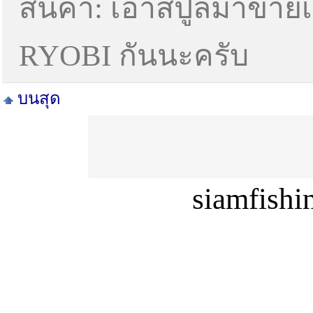
สินค้า: เอาสปูลมาขาย
RYOBI กันนะครับ
บนสุด
siamfish