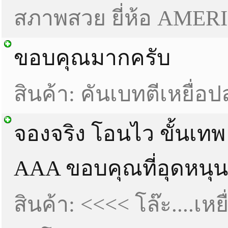
สภาพสวย ยี่ห้อ AME
ขอบคุณมากครับ
สินค้า: คันเบทตีเหยื่อ
จองจริง โอนไว ขั้นเทพ
AAA ขอบคุณที่อุดหนุ
สินค้า: <<<< โล๊ะ....เห