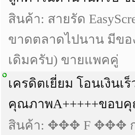
สินค้า: สายรัด EasyScr
ขาดตลาดไปนาน มีของแ
เดิมครับ) ขายแพคคู่
เครดิตเยี่ยม โอนเงินเร็
คุณภาพA+++++ขอบคุ
สินค้า: ✥✥✥ F ✥✥✥ ก