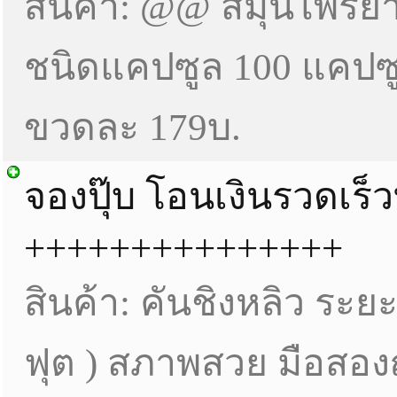
สินค้า: @@ สมุนไพรย
ชนิดแคปซูล 100 แคปซ
ขวดละ 179บ.
จองปุ๊บ โอนเงินรวดเร็
+++++++++++++++
สินค้า: คันชิงหลิว ระยะ
ฟุต ) สภาพสวย มือสองญี