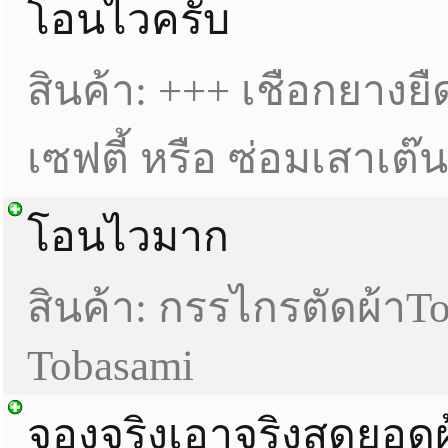
โอนไวครับ
สินค้า: +++ เชือกยางย
เซฟตี้ หรือ ซ่อมเสาเต๊
โอนไวมาก
สินค้า: กรรไกรตัดผ้าT
Tobasami
จองจริงเอาจริงสุดยอดผ