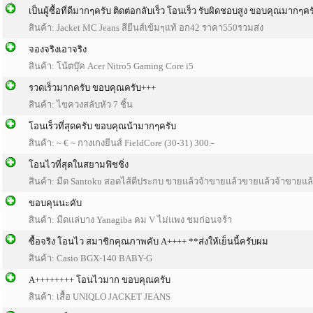
เป็นผู้ซื้อที่ดีมากๆครับ ติดต่อกลับเร็ว โอนเร็ว รับผิดชอบสูง ขอบคุณมากๆคร
สินค้า: Jacket MC Jeans สียีนส์เข้มๆแท้ อก42 ราคา550รวมส่ง
จองจริงเอาจริง
สินค้า: โน้ตบุ๊ค Acer Nitro5 Gaming Core i5
รวดเร็วมากครับ ขอบคุณครับ+++
สินค้า: ไขควงสลับหัว 7 ชิ้น
โอนเร็วที่สุดครับ ขอบคุณน้ามากๆครับ
สินค้า: ~ € ~ กางเกงยีนส์ FieldCore (30-31) 300.-
โอนไวที่สุดในสยามฟิชชิ่ง
สินค้า: มีด Santoku สอดไส้ตีประกบ ขายแล้วจ้าขายแล้วขายแล้วจ้าขายแล
ขอบคุนนะคับ
สินค้า: มีดแล่บาง Yanagiba คม V ไม่แพง ชมก่อนจร้า
ซื้อจริง โอนไว สมาชิกคุณภาพคับ A++++ **ส่งให้เย็นนี้ครับผม
สินค้า: Casio BGX-140 BABY-G
A++++++++ โอนไวมาก ขอบคุณครับ
สินค้า: เสื้อ UNIQLO JACKET JEANS