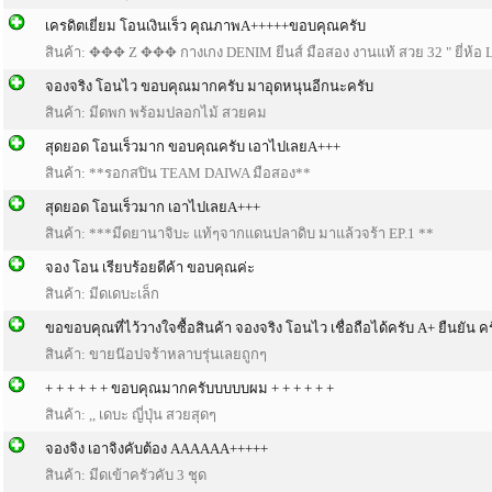
เครดิตเยี่ยม โอนเงินเร็ว คุณภาพA+++++ขอบคุณครับ
สินค้า: ✥✥✥ Z ✥✥✥ กางเกง DENIM ยีนส์ มือสอง งานแท้ สวย 32 " ยี่ห้อ 
จองจริง โอนไว ขอบคุณมากครับ มาอุดหนุนอีกนะครับ
สินค้า: มีดพก พร้อมปลอกไม้ สวยคม
สุดยอด โอนเร็วมาก ขอบคุณครับ เอาไปเลยA+++
สินค้า: **รอกสปิน TEAM DAIWA มือสอง**
สุดยอด โอนเร็วมาก เอาไปเลยA+++
สินค้า: ***มีดยานาจิบะ แท้ๆจากแดนปลาดิบ มาแล้วจร้า EP.1 **
จอง โอน เรียบร้อยดีค้า ขอบคุณค่ะ
สินค้า: มีดเดบะเล็ก
ขอขอบคุณที่ไว้วางใจซื้อสินค้า จองจริง โอนไว เชื่อถือได้ครับ A+ ยืนยัน ค
สินค้า: ขายน๊อปจร้าหลาบรุ่นเลยถูกๆ
+ + + + + + ขอบคุณมากครับบบบบผม + + + + + +
สินค้า: ,, เดบะ ญี่ปุ่น สวยสุดๆ
จองจิง เอาจิงคับต้อง AAAAAA+++++
สินค้า: มีดเข้าครัวคับ 3 ชุด