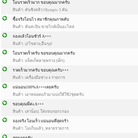
โอนรวดเร็วมาก ขอบคุณมากครับ
สินค้า: คันชิงหลิว Olympic 3 คัน
ซื้อจริงโอนไว สมาชิกคุณภาพคับ
สินค้า: คันสะปิน ขายไกด์เป็นอะไหล่
จองแล้วโอนชัวร์ A+++
สินค้า: @ไขควง,อื่นๆ@
โอนรวดเร็วครับ ขอขอบคุณมากครับ
สินค้า: แจ็คเก็ตลายพราง (เด็ก)
รวดเร็ว​มากครับ​ ​ขอบคุณ​ครับ​+++
สินค้า: เครื่องมือช่าง 4 รายการ
แน่นอน100%A+++เลยครับ
สินค้า: เอาหลอดแก้วมาแบ่งให้ใช้2ชุดครับ​
ขอบคุณพี่ค่ะA+++
สินค้า: เสาน็อป..ใส่แขนรอก1กอง
จองจริง โอนเร็ว แน่นอนที่สุดจร้า
สินค้า: ไม่เก็บแล้ว_หลายรายการ
สุดยอดครับ