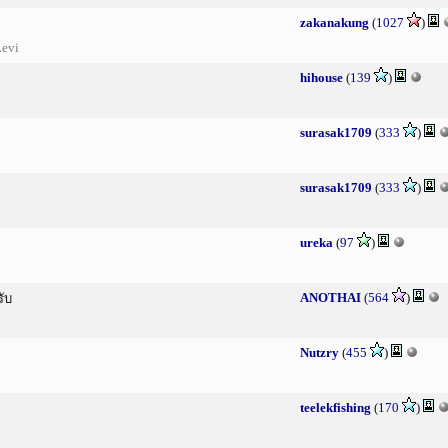
zakanakung
(
1027
)
Levi
hihouse
(
139
)
surasak1709
(
333
)
surasak1709
(
333
)
ureka
(
97
)
ANOTHAI
(
564
)
รับ
Nutzry
(
455
)
teelekfishing
(
170
)