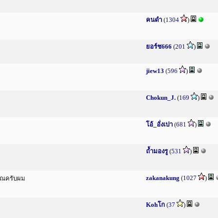
คนดำ
(
1304
)
ยอร์ช666
(
201
)
jiew13
(
596
)
Chokun_J.
(
169
)
โอ้_อั่งเปา
(
681
)
ถ้ำมองรู
(
531
)
zakanakung
(
1027
)
คุณครับผม
Kohโก
(
37
)