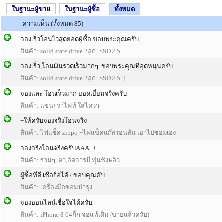
ในฐานะผู้ขาย
ในฐานะผู้ซื้อ
ทั้งหมด
ความเห็น (ทั้งหมด 85)
จองเร็วโอนไวสุดยอดผู้ซื้อ ขอบพระคุณครับ
สินค้า:
solid state drive 2ลูก [SSD 2.5
จองเร็ว,โอนเงินรวดเร็วมากๆ..ขอบพระคุณที่อุดหนุนครับ
สินค้า:
solid state drive 2ลูก [SSD 2.5"]
จองและ โอนเร็วมาก ยอดเยี่ยมจริงครับ
สินค้า: แขนกราไฟท์ ใส่ไดว่า
+ให้ครับจองจริงโอนจริง
สินค้า: ไฟแช็ค zippo +ไฟแช็คแก๊สรอนสัน เอาไปซ่อมเอง
จองจริงโอนจริงครับAAA+++
สินค้า: รวมๆ เตา,อัดจารบี,ทุ่นชิงหลิว
ผู้ซื้อที่ดี เชื่อถือได้ / ขอบคุณคับ
สินค้า: เครื่องมือซ่อมบำรุง
จองออนไลน์เชื่อใจได้ครับ
สินค้า: iPhone 8 64กิ้ก จอแท้เดิม (ขายแล้วครับ)