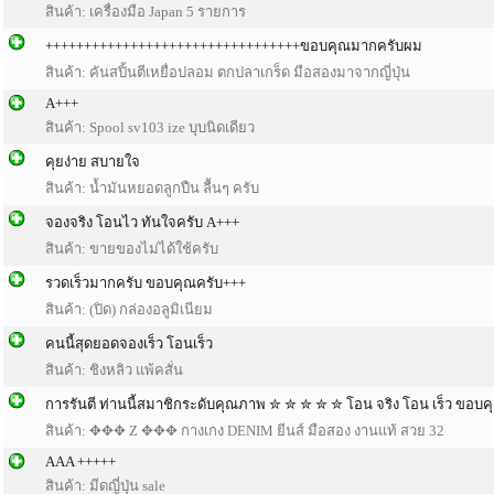
สินค้า: เครื่องมือ Japan 5 รายการ
+++++++++++++++++++++++++++++++++ขอบคุณมากครับผม
สินค้า: คันสปิ้นตีเหยื่อปลอม ตกปลาเกร็ด มือสองมาจากญี่ปุ่น
A+++
สินค้า: Spool sv103 ize บุบนิดเดียว
คุยง่าย สบายใจ
สินค้า: น้ำมันหยอดลูกปืน ลื้นๆ ครับ
จองจริง โอนไว ทันใจครับ A+++
สินค้า: ขายของไม่ได้ใช้ครับ
รวดเร็วมากครับ ขอบคุณครับ+++
สินค้า: (ปิด) กล่องอลูมิเนียม
คนนี้สุดยอดจองเร็ว โอนเร็ว
สินค้า: ชิงหลิว แพ้คสั่น
การรันตี ท่านนี้สมาชิกระดับคุณภาพ ✮ ✮ ✮ ✮ ✮ โอน จริง โอน เร็ว ขอบ
สินค้า: ✥✥✥ Z ✥✥✥ กางเกง DENIM ยีนส์ มือสอง งานแท้ สวย 32
AAA +++++
สินค้า: มีดญี่ปุ่น​ sale