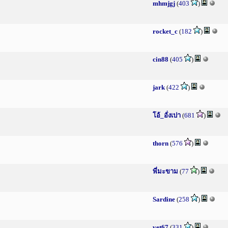
mhmjgj
(
403
)
rocket_c
(
182
)
cin88
(
405
)
jark
(
422
)
โอ้_อั่งเปา
(
681
)
thorn
(
576
)
พี่มะขาม
(
77
)
Sardine
(
258
)
vet67
(
331
)