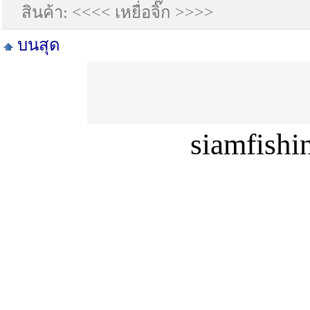
สินค้า: <<<< เหยื่อจิ๊ก >>>>
บนสุด
siamfish