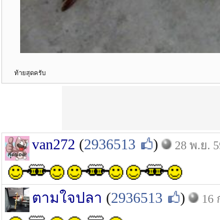
ท้ายสุดครับ
van272
(
2936513
)
28 พ.ย. 5
ตามใจปลา
(
2936513
)
16 