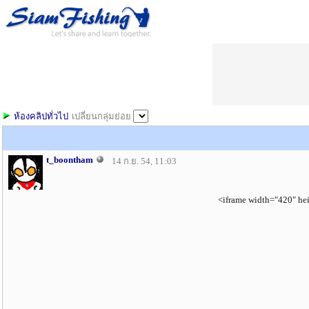
ห้องคลิปทั่วไป
เปลี่ยนกลุ่มย่อย
t_boontham
14 ก.ย. 54, 11:03
<iframe width="420" he