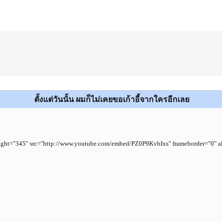
ตั้งแต่วันนั้น ผมก็ไม่เคยขอเก้าอี้จากใครอีกเลย
ight="345" src="http://www.youtube.com/embed/PZ0P9KvbIxs" frameborder="0" al