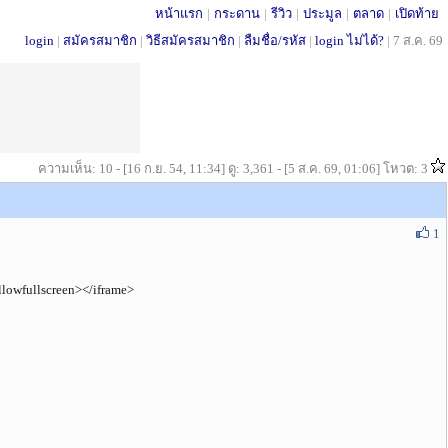
หน้าแรก
|
กระดาน
|
รีวิว
|
ประมูล
|
ตลาด
|
เปิดท้าย
login
|
สมัครสมาชิก
|
วิธีสมัครสมาชิก
|
ลืมชื่อ/รหัส
|
login ไม่ได้?
|
7 ส.ค. 69
ความเห็น: 10 - [16 ก.ย. 54, 11:34] ดู: 3,361 - [5 ส.ค. 69, 01:06] โหวต: 3
1
lowfullscreen></iframe>