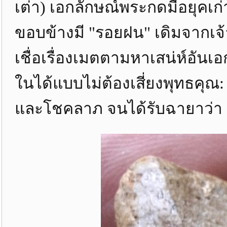
เต่า) เอกลักษณ์พระกดมือยุคเก่
ขอบข้างมี "รอยฝน" เดิมจากเจ
เชื่อเรื่องเมตตามหาเสน่ห์อันเ
ในได้แบบไม่ต้องเสี่ยงพุทธคุณ
และโชคลาภ จนได้รับฉายาว่า 