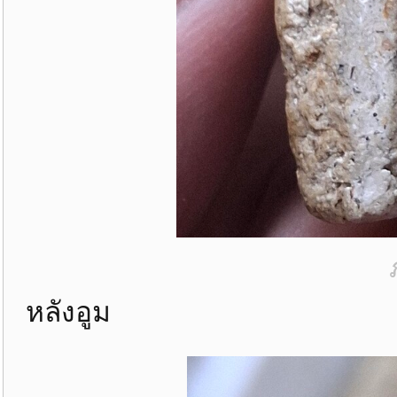
หลังอูม