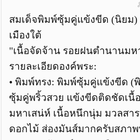
สมเด็จพิมพ์ซุ้มคู่แข้งขีด (นิย
เมืองใต้
"เนื้อจัดจ้าน รอยฝนตำนานมหา
รายละเอียดองค์พระ:
• พิมพ์ทรง: พิมพ์ซุ้มคู่แข้งข
ซุ้มคู่พริ้วสวย แข้งขีดติดชัดเน
มหาเสน่ห์ เนื้อหนึกนุ่ม มวลสา
ดอกไม้ ส่องมันส์มากครับสภาพ