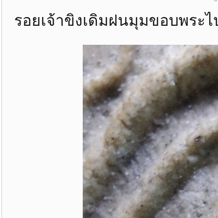
รอยเจ้าขิงเดิมฝนมุมขอบพระไปท