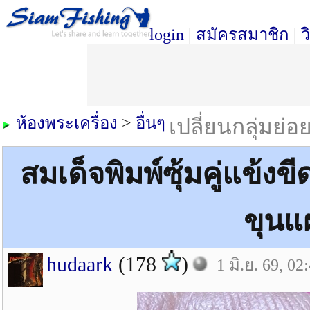
login
|
สมัครสมาชิก
|
ว
ห้องพระเครื่อง
>
อื่นๆ
เปลี่ยนกลุ่มย่อ
สมเด็จพิมพ์ซุ้มคู่แข้งข
ขุนแ
hudaark
(178
)
1 มิ.ย. 69, 02