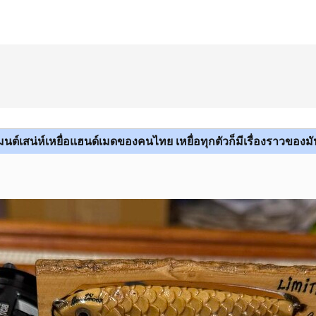
มนต์เสน่ห์เหยื่อแฮนด์เมดของคนไทย เหยื่อทุกตัวก็มีเรื่องราวของมั