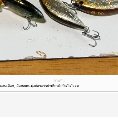
ภาพที่ 1
น้าแดงเดือด, เสือตอและฝูงปลาจากน้าเอี๋ยวศิลปินในใจผม