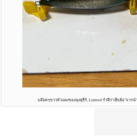
บล๊อคๆขาวหัวแดงของลุงสุธีร์, Limited รำลึก"เฮียฮ้อ"จาก