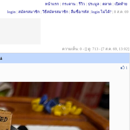
หน้าแรก
|
กระดาน
|
รีวิว
|
ประมูล
|
ตลาด
|
เปิดท้าย
login
|
สมัครสมาชิก
|
วิธีสมัครสมาชิก
|
ลืมชื่อ/รหัส
|
login ไม่ได้?
|
8 ส.ค. 69
ความเห็น: 0 - [] ดู: 713 - [7 ส.ค. 69, 13:02]
น
1