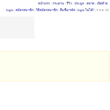
หน้าแรก
|
กระดาน
|
รีวิว
|
ประมูล
|
ตลาด
|
เปิดท้าย
login
|
สมัครสมาชิก
|
วิธีสมัครสมาชิก
|
ลืมชื่อ/รหัส
|
login ไม่ได้?
|
9 ส.ค. 69