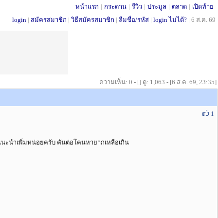
หน้าแรก
|
กระดาน
|
รีวิว
|
ประมูล
|
ตลาด
|
เปิดท้าย
login
|
สมัครสมาชิก
|
วิธีสมัครสมาชิก
|
ลืมชื่อ/รหัส
|
login ไม่ได้?
|
6 ส.ค. 69
ความเห็น: 0 - [] ดู: 1,063 - [6 ส.ค. 69, 23:35]
1
แนะนำเพิ่มหน่อยครับ คันต่อโคนหายากเหลือเกิน