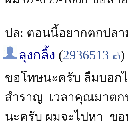
ปล: ตอนนี้อยากตกปลา
ลุงกลิ้ง
(
2936513
)
ขอโทษนะครับ ลืมบอกไป
สำราญ เวลาคุณมาตกปล
นะครับ ผมจะไปหา ขอบ