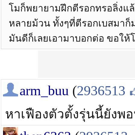
โมก็พยายามฝึกตีรอกทรอลิ่งแล
หลายม้วน ทั้งๆที่ตีรอกเบสมาก็ม
มันดีก็เลยเอามาบอกต่อ ขอให้
arm_buu
(
2936513
หาเฟืองตัวตั้งรุ่นนี้ยังพ