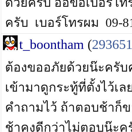
ด้วยครับ อ้อขอเบอร์โ
ครับ เบอร์โทรผม 09-8
t_boontham
(
29365
ต้องขออภัยด้วยน๊ะครับค
เข้ามาดูกระทู้ที่ตั้งไว้
คำถามไว้ ถ้าตอบช้าก็ข
ช้าคงดีกว่าไม่ตอบน๊ะคร