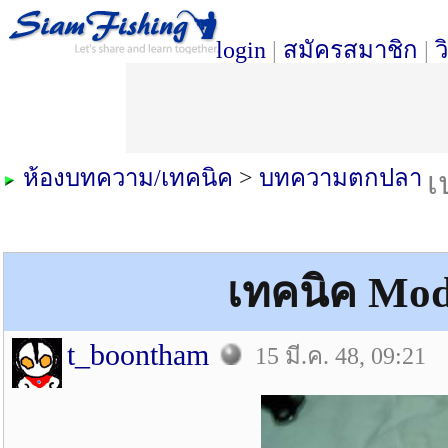
login
|
สมัครสมาชิก
|
ว
ห้องบทความ/เทคนิค
>
บทความตกปลา
เ
เทคนิค Mod
t_boontham
15 มี.ค. 48, 09:21