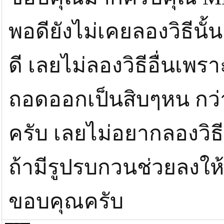
พอดียังไม่เคยลองวิธีนั้น
ดี เลยไม่ลองวิธีอื่นเพ
ถอดออกเป็นสิบๆหน กว่า
ครับ เลยไม่อยากลองวิธี
ถ้ามีรูปรบกวนช่วยลงให
ขอบคุณครับ