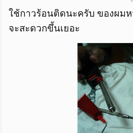
ใช้กาวร้อนติดนะครับ ของผมหน้
จะสะดวกขึ้นเยอะ