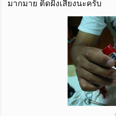
มากมาย ติดฝั่งเสียงนะครับ