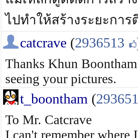
ไปทำให้สร้างระยะการตี
catcrave
(
2936513
Thanks Khun Boontham. 
seeing your pictures.
t_boontham
(
29365
To Mr. Catcrave
I can't remember where I