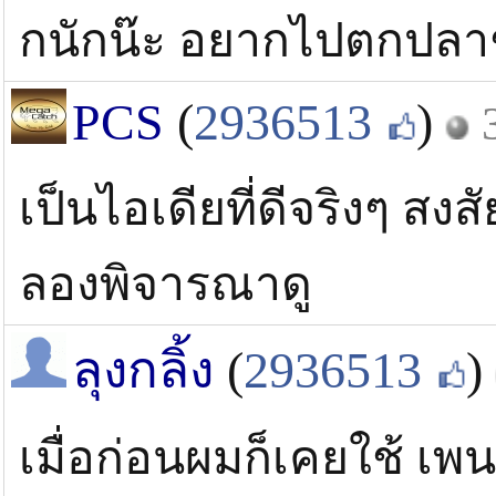
กนักน๊ะ อยากไปตกปลาช
PCS
(
2936513
)
เป็นไอเดียที่ดีจริงๆ สง
ลองพิจารณาดู
ลุงกลิ้ง
(
2936513
)
เมื่อก่อนผมก็เคยใช้ เพนซ