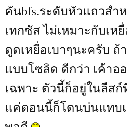
คันbfs.ระดับหัวแถวสำหร
เทกซัส ไม่เหมาะกับเหยื
ดูดเหยื่อเบาๆนะครับ ถ้า
แบบโซลิด ดีกว่า เค้าอ
เฉพาะ ตัวนี้ก็อยู่ในลืสก
แค่ตอนนี้ก็โดนบ่นแทบแ
พอดี