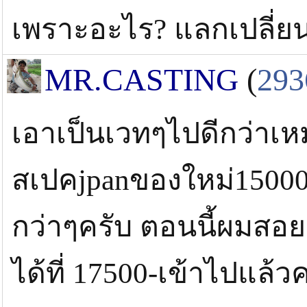
เพราะอะไร? แลกเปลี่ย
MR.CASTING
(
293
เอาเป็นเวทๆไปดีกว่าเหม
สเปคjpanของใหม่15000-
กว่าๆครับ ตอนนี้ผมสอยร
ได้ที่ 17500-เข้าไปแล้