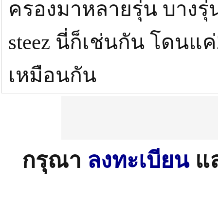
ครองมาหลายรุ่น บางรุ่
steez นี่ก็เช่นกัน โดนแ
เหมือนกัน
กรุณา
ลงทะเบียน
แ