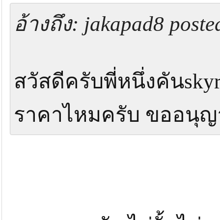
สมราคาครับ ไม่งั้นไม่ยอมควักเป็นแน่ร
อ้างถึง: jakapad8 post
ลอยน้ำได้ เรียวเล็ก เซนต์และลิฟท์ระดับ
รู้สึกจากปลายสายมาที่มือจนแยกแยะได้ช
น้ำทนหรือความอึดสูงไม่ยี่หระแม้เจอสัต
สวัสดีครับพี่หนึ่งคันs
คันbfs.ระดับหัวแถวสำหรับเหยื่อปลั๊กเล็ก
ที่ระแวงสูงดูดเหยื่อเบาๆนะครับ ถ้ากรณีน
ราคาไหมครับ ขออนุญาต
เพื่องานนี้โดยเฉพาะ ตัวนี้ก็อยู่ในลืสก์ท
แล้ว เดี๋ยวได้นอนนอกบ้านพอดี
โฮ้!!!! โหดขนาดเนี้ยเลยหรือพี่ ไอ้ตอนคุยกั
ที่ไหนได้จะต้องมาระเห็จ นอนหน้าบ้านเ