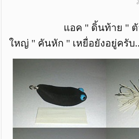
แอค " ดิ้นท้าย " ตัวกลา
ใหญ่ " คันหัก " เหยื่อยังอยู่ครับ..