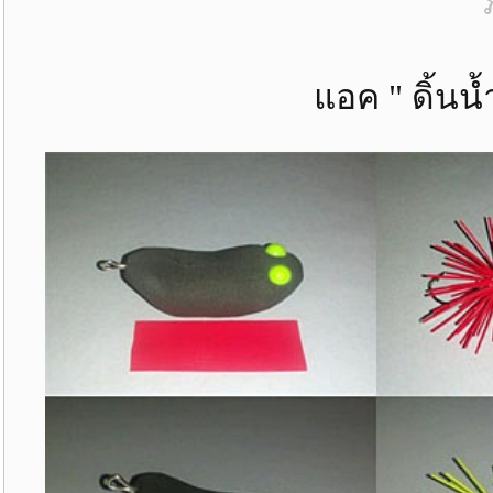
แอค " ดิ้นน้ำบ