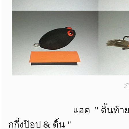
ภ
แอค " ดิ้นท้าย " รุ่นเก่า 
กกึ่งป๊อป & ดิ้น "