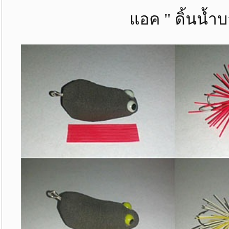
แอค " ดิ้นน้ำบา