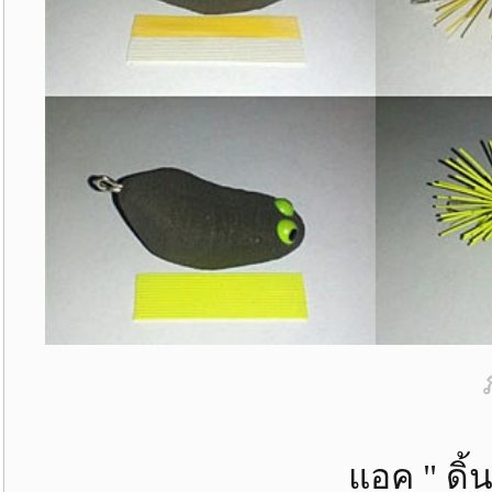
แอค " ดิ้นน้ำบาน 