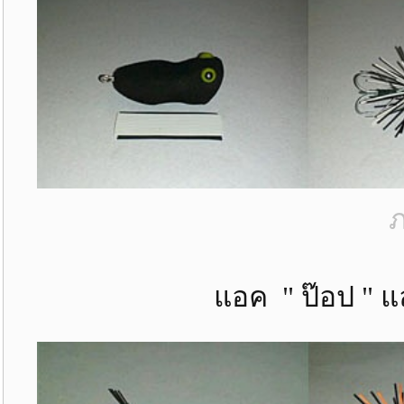
ภ
แอค " ป๊อป " และ " ป