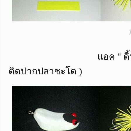
แอค " ดิ้นท้าย " ตั
ติดปากปลาชะโด )