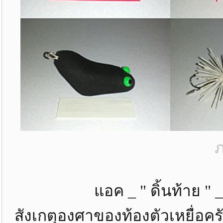
ภ
แอค _ " ดิ้นท้าย " _ " ดิ้น
สังเกตุองศาของท้องตัวเหยื่อครั