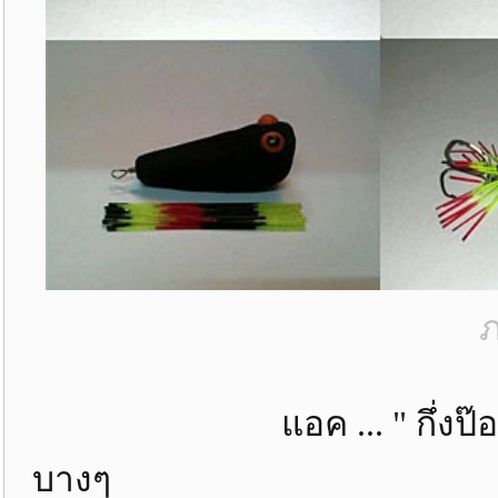
ภ
แอค ... " กึ่งป๊อป 3 ท
บางๆ