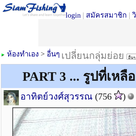
login
|
สมัครสมาชิก
|
ว
ห้องทำเอง
>
อื่นๆ
เปลี่ยนกลุ่มย่อย
PART 3 ... รูปที่เหลื
อาทิตย์วงศ์สุวรรณ
(756
)