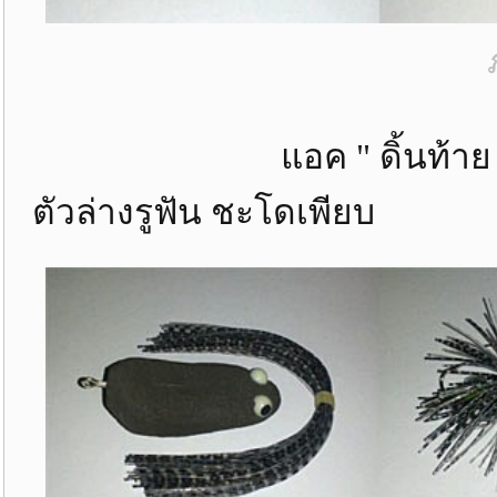
แอค " ดิ้นท้าย " เหยื่
ตัวล่างรูฟัน ชะโดเพียบ