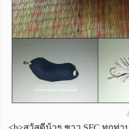
<b>สวัสดีน้าๆ ชาว SFC ทุกท่า