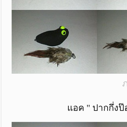
ภ
แอค " ปากกึ่งป๊อ