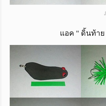
แอค " ดิ้นท้าย " ทรงย