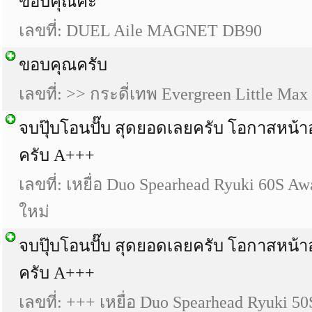
ขอบคุณค่ะ
เลขที่: DUEL Aile MAGNET DB90
ขอบคุณครับ
เลขที่: >> กระดี่เทพ Evergreen Little Max 
จบปุ๊บโอนปั๊บ สุดยอดเลยครับ โอกาสหน้า
ครับ A+++
เลขที่: เหยื่อ Duo Spearhead Ryuki 60S A
ใหม่
จบปุ๊บโอนปั๊บ สุดยอดเลยครับ โอกาสหน้า
ครับ A+++
เลขที่: +++ เหยื่อ Duo Spearhead Ryuki 5