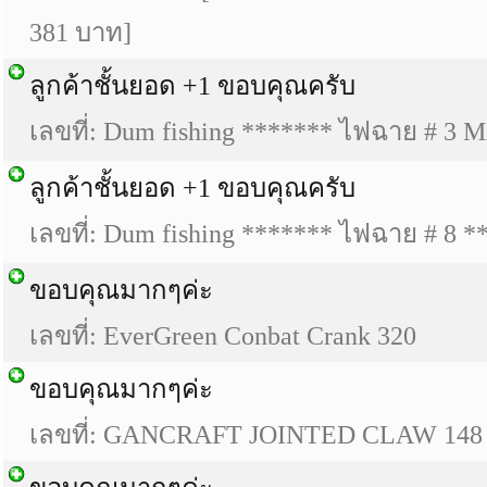
381 บาท]
ลูกค้าชั้นยอด +1 ขอบคุณครับ
เลขที่: Dum fishing ******* ไฟฉาย # 3
ลูกค้าชั้นยอด +1 ขอบคุณครับ
เลขที่: Dum fishing ******* ไฟฉาย # 8 *
ขอบคุณมากๆค่ะ
เลขที่: EverGreen Conbat Crank 320
ขอบคุณมากๆค่ะ
เลขที่: GANCRAFT JOINTED CLAW 148 F