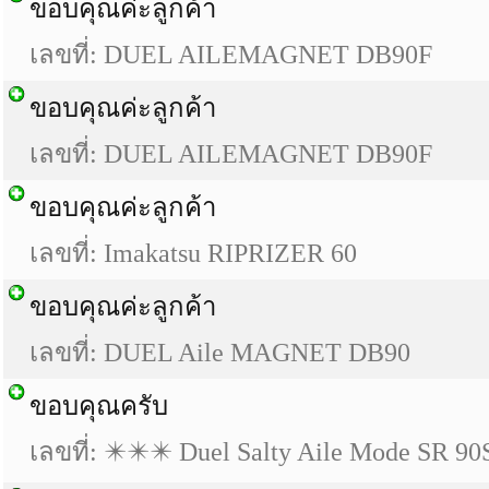
ขอบคุณค่ะลูกค้า
เลขที่: DUEL AILEMAGNET DB90F
ขอบคุณค่ะลูกค้า
เลขที่: DUEL AILEMAGNET DB90F
ขอบคุณค่ะลูกค้า
เลขที่: Imakatsu RIPRIZER 60
ขอบคุณค่ะลูกค้า
เลขที่: DUEL Aile MAGNET DB90
ขอบคุณครับ
เลขที่: ✴️✴️✴️ Duel Salty Aile Mode SR 90