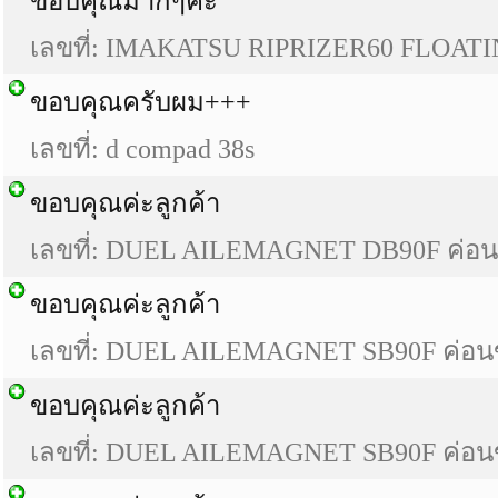
ขอบคุณมากๆค่ะ
เลขที่: IMAKATSU RIPRIZER60 FLOAT
ขอบคุณครับผม+++
เลขที่: d compad 38s
ขอบคุณค่ะลูกค้า
เลขที่: DUEL AILEMAGNET DB90F ค่อ
ขอบคุณค่ะลูกค้า
เลขที่: DUEL AILEMAGNET SB90F ค่อน
ขอบคุณค่ะลูกค้า
เลขที่: DUEL AILEMAGNET SB90F ค่อน