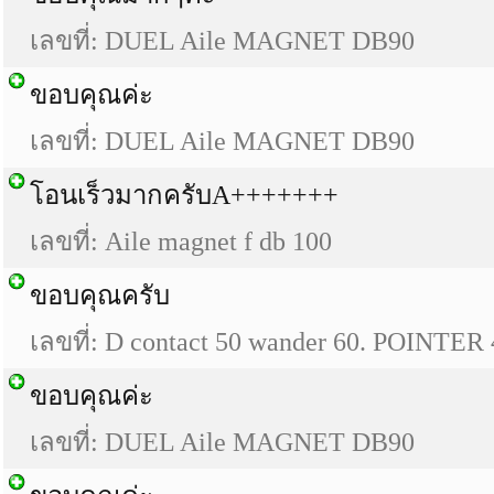
เลขที่: DUEL Aile MAGNET DB90
ขอบคุณค่ะ
เลขที่: DUEL Aile MAGNET DB90
โอนเร็วมากครับA+++++++
เลขที่: Aile magnet f db 100
ขอบคุณครับ
เลขที่: D contact 50 wander 60. POINTER 
ขอบคุณค่ะ
เลขที่: DUEL Aile MAGNET DB90