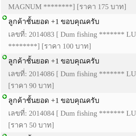
MAGNUM ********] [ราคา 175 บาท]
ลูกค้าชั้นยอด +1 ขอบคุณครับ
เลขที่:
2014083 [ Dum fishing ******* 
********] [ราคา 100 บาท]
ลูกค้าชั้นยอด +1 ขอบคุณครับ
เลขที่:
2014086 [ Dum fishing ******* L
[ราคา 90 บาท]
ลูกค้าชั้นยอด +1 ขอบคุณครับ
เลขที่:
2014084 [ Dum fishing ******* L
[ราคา 50 บาท]