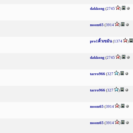
dakkong
(
2745
)
noom65
(
3914
)
pro1คิ้วเขม้น
(
1374
)
dakkong
(
2745
)
tarro966
(
327
)
tarro966
(
327
)
noom65
(
3914
)
noom65
(
3914
)