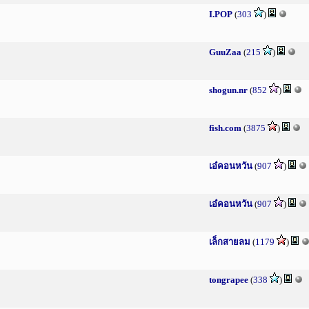
I.POP
(
303
)
GuuZaa
(
215
)
shogun.nr
(
852
)
fish.com
(
3875
)
เอ๋คอนหวัน
(
907
)
เอ๋คอนหวัน
(
907
)
เล็กสายลม
(
1179
)
tongrapee
(
338
)