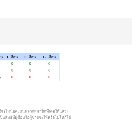
็น
1 เดือน
6 เดือน
12 เดือน
0
0
0
0
0
0
0
0
0
จ
่พอใจ (ไม่นับคะแนนจากสมาชิกที่เคยให้แล้ว)
ทธิที่ผู้ซื้อหรือผู้ขายจะให้หรือไม่ไห้ก็ได้