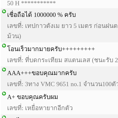
50 H ***********
เชื่อถือได้ 1000000 % ครับ
เลขที่: เทปกาวตังเม ยาว 5 เมตร ก่อนฝนต
ม้วน)
โอนเร็วมากมายครับ+++++++++
เลขที่: ที่บดกระเทียม สแตนเลส (ชนะรับ 2 
AAA+++ขอบคุณมากครับ
เลขที่: 3ทาง VMC 9651 no.1 จำนวน100ตั
A+ ขอบคุณครับผม
เลขที่: เหยื่อหายากอีกตัว