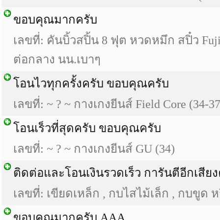
ขอบคุณมากครับ
เลขที่: คันบิ้วสปิ้น 8 ฟุต หวดหมึก สปิ๋ว Fu
ต่อกลาง นน.เบาๆ
โอนไวทุกครั้งครับ ขอบคุณครับ
เลขที่: ~ ? ~ กางเกงยีนส์ Field Core (34-37
โอนเร็วที่สุดครับ ขอบคุณครับ
เลขที่: ~ ? ~ กางเกงยีนส์ GU (34)
ติดต่อและโอนเงินรวดเร็ว การันตีอีกเสียง
เลขที่: เขียดเหล็ก , กบไสไม้เล็ก , กบขูด หร
ขอบคุณมากครับ AAA