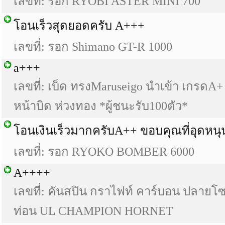
เลขที่: รอก RYOBI ASTER MINI 700
โอนเร็วสุดยอดครับ A+++
เลขที่: รอก Shimano GT-R 1000
a+++
เลขที่: เบ็ด ทรงMaruseigo นำเข้า เกรด
หน้าบิด ห่วงทอง *ผู้ชนะรับ100ตัว*
โอนเงินเร็วมากครับA++ ขอบคุณที่อุดหนุ
เลขที่: รอก RYOKO BOMBER 6000
A++++
เลขที่: คันสปิน กราไฟท์ คาร์บอน ปลายโซ
ท่อน UL CHAMPION HORNET