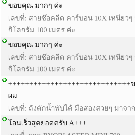
ขอบคุณ มากๆ ค่ะ
เลขที่: สายช๊อคลีด คาร์บอน 10X เหนียวๆ
กิโลกรัม 100 เมตร ค่ะ
ขอบคุณ มากๆ ค่ะ
เลขที่: สายช๊อคลีด คาร์บอน 10X เหนียวๆ
กิโลกรัม 100 เมตร ค่ะ
+++++++++++++++++++++++++++++ข
ผม
เลขที่: ถังตักน้ำพับได้ มือสองสวยๆ มาจากญ
โอนเร็วสุดยอดครับ A+++