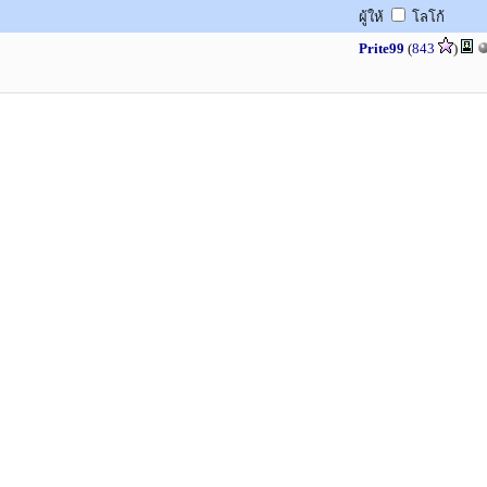
ผู้ให้
โลโก้
Prite99
(
843
)