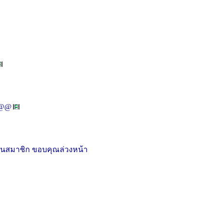
*_@@
็นสมาชิก ขอบคุณล่วงหน้า