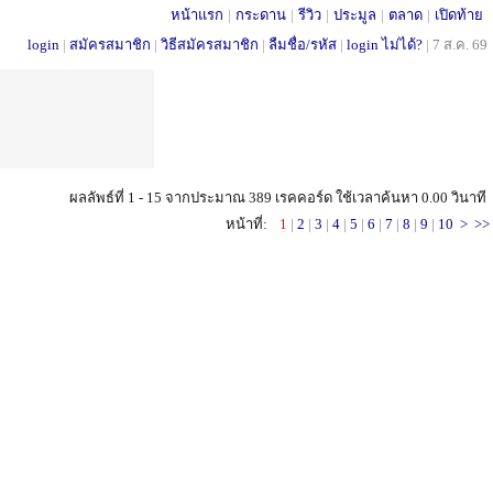
หน้าแรก
|
กระดาน
|
รีวิว
|
ประมูล
|
ตลาด
|
เปิดท้าย
login
|
สมัครสมาชิก
|
วิธีสมัครสมาชิก
|
ลืมชื่อ/รหัส
|
login ไม่ได้?
|
7 ส.ค. 69
ผลลัพธ์ที่ 1 - 15 จากประมาณ 389 เรคคอร์ด ใช้เวลาค้นหา 0.00 วินาที
หน้าที่:
1
|
2
|
3
|
4
|
5
|
6
|
7
|
8
|
9
|
10
>
>>