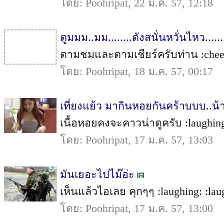
โดย: Poohripat, 22 ม.ค. 57, 12:18
ตูมมม..มม........ดังสนั่นหวั่นไหว..
ตามชมและตามเชียร์ครับท่าน :cheer: :c
โดย: Poohripat, 18 ม.ค. 57, 00:17
เที่ยงแย้ว มากินหอยกันคร้าบบบ..น้าๆ อ
เนื้อหอยคงจะคาวน่าดูครับ :laughing:
โดย: Poohripat, 17 ม.ค. 57, 13:03
มันเยอะไปไม๊อ่ะ
เห็นแล้วไอเลย คุกๆๆ :laughing: :laug
โดย: Poohripat, 17 ม.ค. 57, 13:00