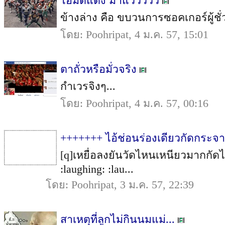
ไอ้มดแดง มาแว้วววว
ข้างล่าง คือ ขบวนการซอคเกอร์ผู้ชั่วร
โดย: Poohripat, 4 ม.ค. 57, 15:01
ตาถั่วหรือมั่วจริง
กำเวรจิงๆ...
โดย: Poohripat, 4 ม.ค. 57, 00:16
+++++++ ไอ้ช่อนร่องเดียวกัดกระจ
[q]เหยื่อลงยันวัดไหนเหนียวมากกัดไม
:laughing: :lau...
โดย: Poohripat, 3 ม.ค. 57, 22:39
สาเหตุที่ลูกไม่กินนมแม่...