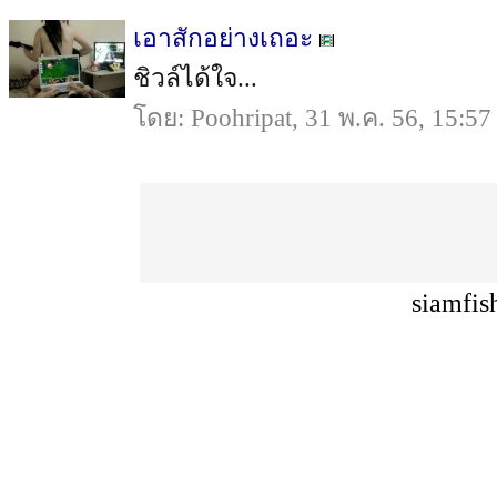
เอาสักอย่างเถอะ
ชิวล์ได้ใจ...
โดย: Poohripat, 31 พ.ค. 56, 15:57
siamfis