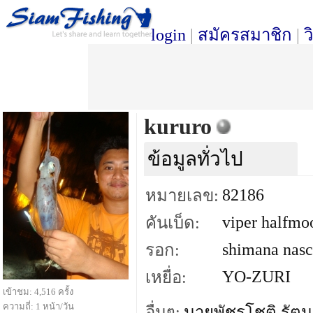
login
|
สมัครสมาชิก
|
ว
kururo
ข้อมูลทั่วไป
82186
หมายเลข:
viper halfmo
คันเบ็ด:
shimana nasc
รอก:
YO-ZURI
เหยื่อ:
เข้าชม: 4,516 ครั้ง
ความถี่: 1 หน้า/วัน
อื่นๆ:
นายพัชรโชติ รัตน