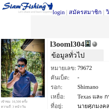
login
|
สมัครสมาชิก
|
ว
l3ooml304
ข้อมูลทั่วไป
79672
หมายเลข:
-
คันเบ็ด:
Shimano
รอก:
เหยื่อ:
Texas และ 
เข้าชม: 16,500 ครั้ง
ที่อยู่:
นายศุภมงคล 
ความถี่: 3 หน้า/วัน