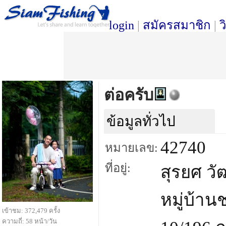
login
|
สมัครสมาชิก
|
ว
ต่อครับ
ข้อมูลทั่วไป
42740
หมายเลข:
ที่อยู่:
สุรยศ วั
หมู่บ้าน
เข้าชม: 372,479 ครั้ง
ความถี่: 58 หน้า/วัน