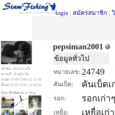
login
|
สมัครสมาชิก
|
ว
pepsiman2001
ข้อมูลทั่วไป
เข้าชม: 193,832 ครั้ง
24749
หมายเลข:
ความถี่: 28 หน้า/วัน
ล่าสุด: 07-09-2568, 22:15:50
คันเบ็ดเ
คันเบ็ด:
ตั้งแต่: 05-05-2550, 12:40:05
มีสมาชิกติดตาม 21 ท่าน
รอกเก่า
รอก:
เหยื่อเก่
เหยื่อ: