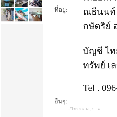
ที่อยู่:
ณธีนนท์ 
กษัตริย์
บัญชี ไ
ทรัพย์ เ
Tel . 09
อื่นๆ:
แก้ไข 9 พ.ค. 61, 21:14