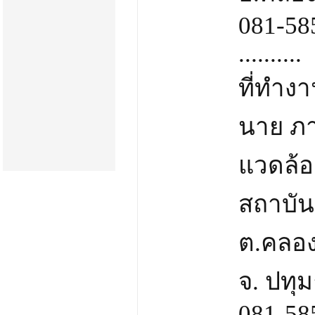
081-58
..........
ที่ทำง
นาย ภา
แวดล้อ
สถาบัน 
ต.คลอง
จ. ปทุ
081-58