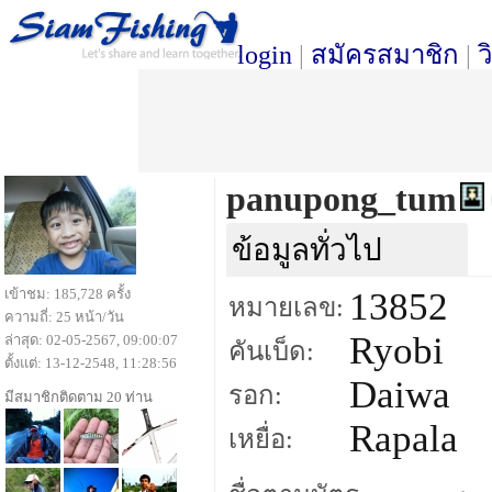
login
|
สมัครสมาชิก
|
ว
panupong_tum
ข้อมูลทั่วไป
เข้าชม: 185,728 ครั้ง
13852
หมายเลข:
ความถี่: 25 หน้า/วัน
Ryobi
ล่าสุด: 02-05-2567, 09:00:07
คันเบ็ด:
ตั้งแต่: 13-12-2548, 11:28:56
Daiwa
รอก:
มีสมาชิกติดตาม 20 ท่าน
Rapala
เหยื่อ: