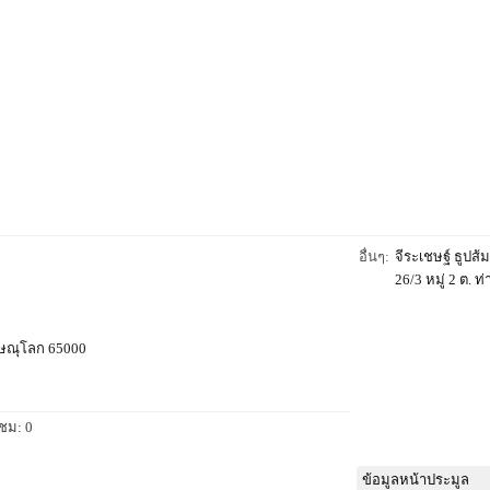
อื่นๆ:
จีระเชษฐ์ ธูปส้ม
26/3 หมู่ 2 ต. ท
.พิษณุโลก 65000
าชม: 0
ข้อมูลหน้าประมูล