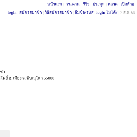
หน้าแรก
|
กระดาน
|
รีวิว
|
ประมูล
|
ตลาด
|
เปิดท้าย
login
|
สมัครสมาชิก
|
วิธีสมัครสมาชิก
|
ลืมชื่อ/รหัส
|
login ไม่ได้?
|
7 ส.ค. 69
ซ่า
่าโพธิ์ อ. เมือง จ. พิษณุโลก 65000