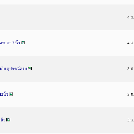
4 ส
ปลายขา 7 นิ้ว
4 ส
าเก็บ อุปกรณ์ครบ
3 ส
2นิ้ว
3 ส
นิ้ว
3 ส