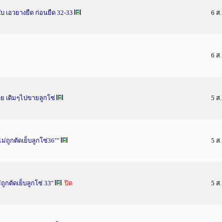
บ เอวยางยืด ก่อนยืด 32-33
6 ส
6 ส
ย เดิมๆไปขายลูกโซ่
5 ส
่ถูกตัดเย็บลูกโซ่36""
5 ส
ถูกตัดเย็บลูกโซ่ 33"
ปิด
5 ส