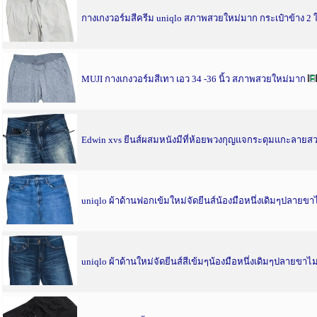
กางเกงวอร์มสีครีม uniqlo สภาพสวยใหม่มาก กระเป๋าข้าง 2 ใ
MUJI กางเกงวอร์มสีเทา เอว 34 -36 นิ้ว สภาพสวยใหม่มาก
Edwin xvs ยีนส์ผสมหนังมีที่ห้อยพวงกุญแจกระดุมแกะลายสว
uniqlo ผ้าด้านฟอกเข้มใหม่จัดยีนส์น้องมือหนึ่งเดิมๆปลายขาไม
uniqlo ผ้าด้านใหม่จัดยีนส์สีเข้มๆน้องมือหนึ่งเดิมๆปลายขาไม่