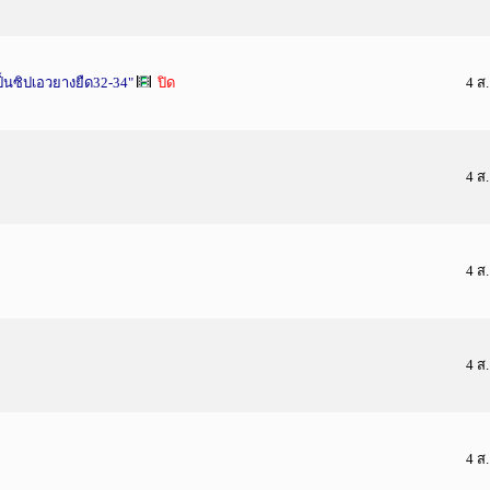
็นซิปเอวยางยืด32-34"
ปิด
4 ส
4 ส
4 ส
4 ส
4 ส