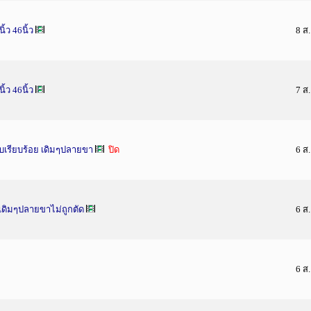
้ว 46นิ้ว
8 ส
้ว 46นิ้ว
7 ส
อบเรียบร้อย เดิมๆปลายขา
ปิด
6 ส
่งเดิมๆปลายขาไม่ถูกตัด
6 ส
6 ส