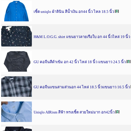
เชิ้ต uniqlo ผ้าลินิน สีน้ำเงิน อก44 นิ้ว ไหล 18.5 นิ้ว
H&M L.O.G.G. shirt แขนยาวลายเรือใบ อก 44 นิ้วไหล่ 19 นิ้ว
GU คอจีนสีดำเข้ม อก 42 นิ้ว ไหล่ 18 นิ้ว แขนยาว 24.5 นิ้ว
GU คอจีนแขนสามส่วนอก 44 ไหล่ 18.5 นิ้วแขนยาว 16.5 นิ้ว
Uniqlo AIRism สีฟ้า ทรงเชิ้ต สวยใหม่มาก อก42นิ้ว