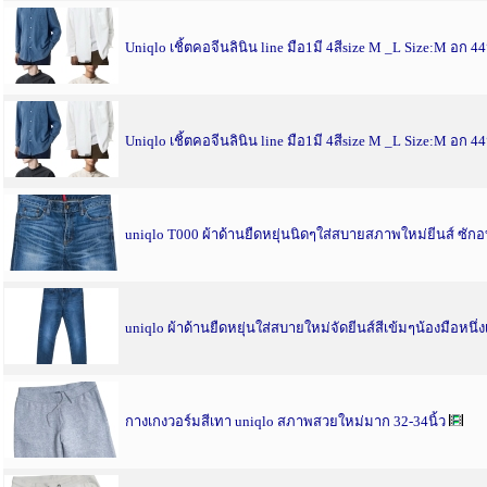
Uniqlo เชิ้ตคอจีนลินิน line มือ1มี 4สีsize M _L Size:M อก 44นิ
Uniqlo เชิ้ตคอจีนลินิน line มือ1มี 4สีsize M _L Size:M อก 44นิ
uniqlo T000 ผ้าด้านยืดหยุ่นนิดๆใส่สบายสภาพใหม่ยีนส์ ซัก
uniqlo ผ้าด้านยืดหยุ่นใส่สบายใหม่จัดยีนส์สีเข้มๆน้องมือหนึ
กางเกงวอร์มสีเทา uniqlo สภาพสวยใหม่มาก 32-34นิ้ว