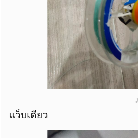
แว็บเดียว