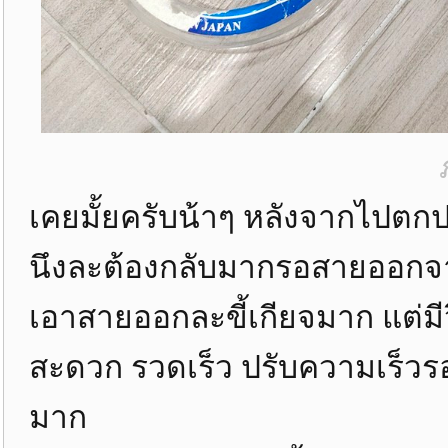
เคยมั้ยครับน้าๆ หลังจากไปตกป
นึงละต้องกลับมากรอสายออกจา
เอาสายออกละขี้เกียจมาก แต่มีว
สะดวก รวดเร็ว ปรับความเร็วรอบ
มาก