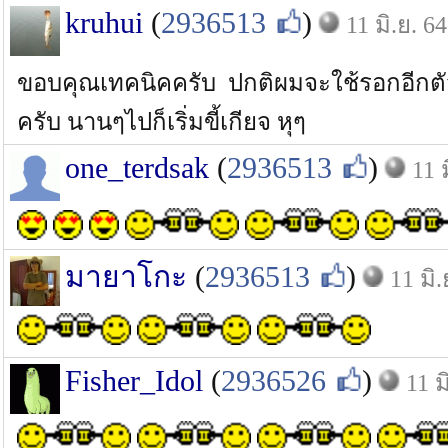
kruhui
(
2936513
)
11 มิ.ย. 64
ขอบคุณเทคนิคครับ ปกติผมจะใช้รอกอีกตัว
ครับ นานๆไปก็เริ่มขี้เกียจ หุๆ
one_terdsak
(
2936513
)
11 
มายาโกะ
(
2936513
)
11 มิ.
Fisher_Idol
(
2936526
)
11 ม