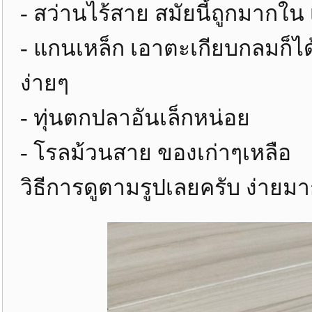
- สว่านไร้สาย สมัยนี้ถูกมากใน
- แกนเหล็ก เอาตะเกียบกลมก็
ง่ายๆ
- ทุ่นตกปลาอันเล็กหน่อย
- โรลม้วนสาย ของเก่าๆเหลือ
วิธีการดูตามรูปเลยครับ ง่ายม