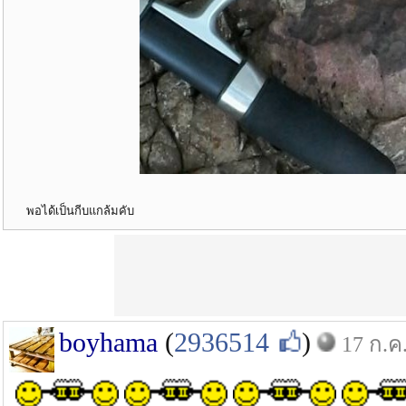
พอได้เป็นกีบแกล้มคับ
boyhama
(
2936514
)
17 ก.ค