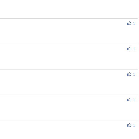
1
1
1
1
1