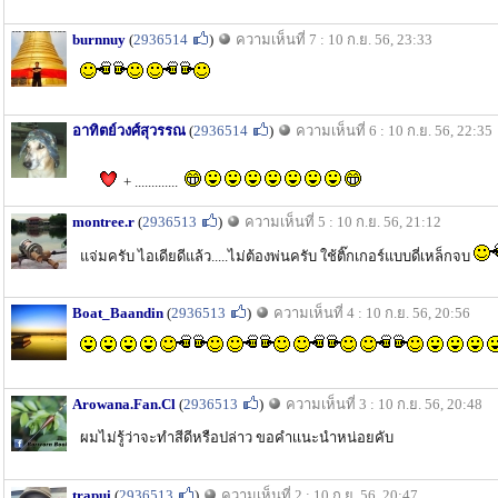
burnnuy
(
2936514
)
ความเห็นที่ 7 : 10 ก.ย. 56, 23:33
อาทิตย์วงศ์สุวรรณ
(
2936514
)
ความเห็นที่ 6 : 10 ก.ย. 56, 22:35
+ .............
montree.r
(
2936513
)
ความเห็นที่ 5 : 10 ก.ย. 56, 21:12
แจ่มครับ ไอเดียดีแล้ว.....ไม่ต้องพ่นครับ ใช้ติ๊กเกอร์แบบดี่เหล็กจบ
Boat_Baandin
(
2936513
)
ความเห็นที่ 4 : 10 ก.ย. 56, 20:56
Arowana.Fan.Cl
(
2936513
)
ความเห็นที่ 3 : 10 ก.ย. 56, 20:48
ผมไม่รู้ว่าจะทำสีดีหรือปล่าว ขอคำเเนะนำหน่อยคับ
trapui
(
2936513
)
ความเห็นที่ 2 : 10 ก.ย. 56, 20:47