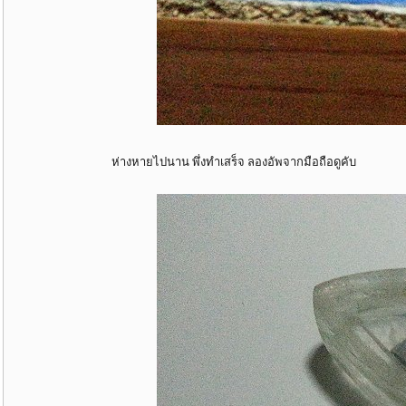
ห่างหายไปนาน พึ่งทำเสร็จ ลองอัพจากมือถือดูคับ