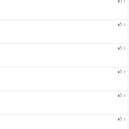
1
1
1
1
1
1