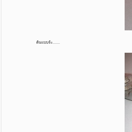
ต้นแบบจ้ะ........