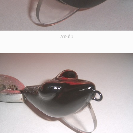
ภาพที่ 1