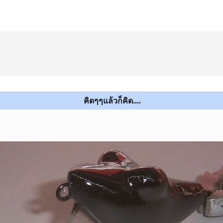
คิดๆๆแล้วก็คิด....