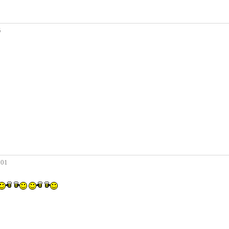
5
:01