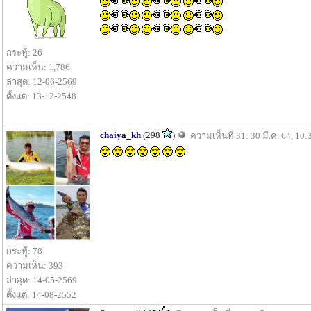
กระทู้: 26
ความเห็น: 1,786
ล่าสุด: 12-06-2569
ตั้งแต่: 13-12-2548
chaiya_kh
(298
)
ความเห็นที่ 31: 30 มี.ค. 64, 10:
กระทู้: 78
ความเห็น: 393
ล่าสุด: 14-05-2569
ตั้งแต่: 14-08-2552