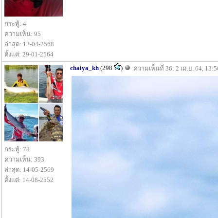
กระทู้: 4
ความเห็น: 95
ล่าสุด: 12-04-2568
ตั้งแต่: 29-01-2564
chaiya_kh
(298
)
ความเห็นที่ 36: 2 เม.ย. 64, 13:5
กระทู้: 78
ความเห็น: 393
ล่าสุด: 14-05-2569
ตั้งแต่: 14-08-2552