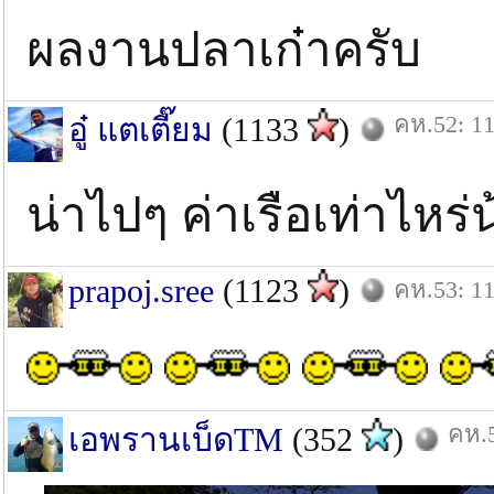
ผลงานปลาเก๋าครับ
คห.52: 11
อู๋ แตเตี๊ยม
(1133
)
น่าไปๆ ค่าเรือเท่าไหร่น
prapoj.sree
(1123
)
คห.53: 11
คห.5
เอพรานเบ็ดTM
(352
)