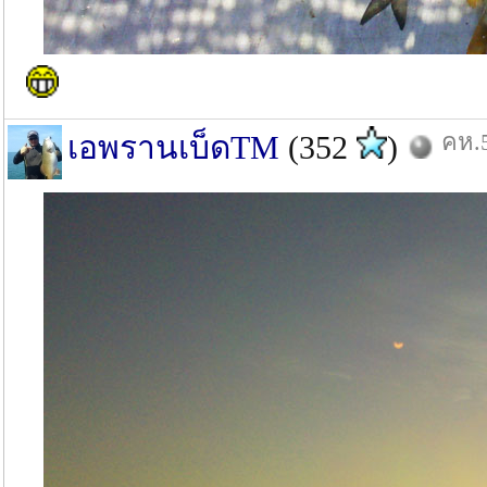
คห.5
เอพรานเบ็ดTM
(352
)