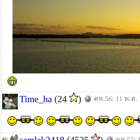
Time_ha
(24
)
คห.56: 11 พ.ค.
samlek2418
(4525
)
คห.57: 