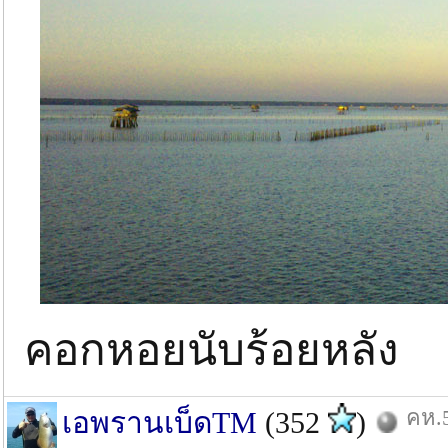
คอกหอยนับร้อยหลัง
คห.5
เอพรานเบ็ดTM
(352
)