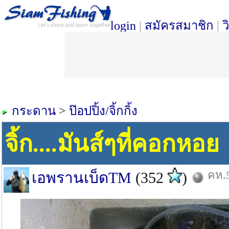
login
|
สมัครสมาชิก
|
ว
กระดาน
>
ป๊อปปิ้ง/จิ้กกิ้ง
จิ้ก....มันส์ๆที่คอกหอย
คห.5
เอพรานเบ็ดTM
(352
)