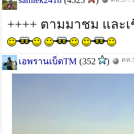
++++ ตามมาชม และเช
คห.5
เอพรานเบ็ดTM
(352
)