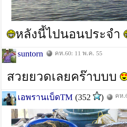
หลังนี้ไปนอนประจำ
suntorn
คห.60: 11 พ.ค. 55
สวยยวดเลยคร๊าบบบ
คห.6
เอพรานเบ็ดTM
(352
)